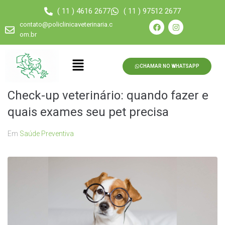
( 11 ) 4616 2677
( 11 ) 97512 2677
contato@policlinicaveterinaria.c
om.br
CHAMAR NO WHATSAPP
Check-up veterinário: quando fazer e
quais exames seu pet precisa
Em
Saúde Preventiva